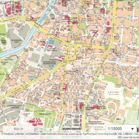
1:15000
500 m
i
© Stadtplan, Luftbilder und Geodaten: Stadt Heilbronn; Basemap: basemap.de; TopPlusOpen: www.bkg.bund.de; hist. Luftbilder: LGL-
BW, www.lgl-bw.de