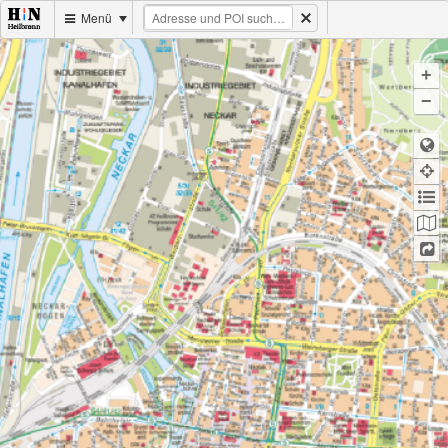
Menü
+
−