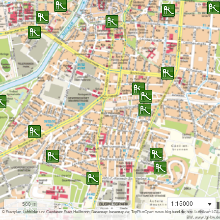
1:15000
500 m
i
© Stadtplan, Luftbilder und Geodaten: Stadt Heilbronn; Basemap: basemap.de; TopPlusOpen: www.bkg.bund.de; hist. Luftbilder: LGL-
BW, www.lgl-bw.de