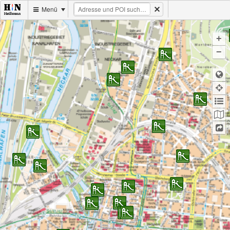
Menü
+
−