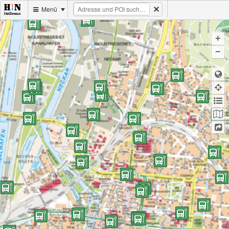
Menü
+
−