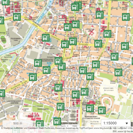
1:15000
500 m
i
© Stadtplan, Luftbilder und Geodaten: Stadt Heilbronn; Basemap: basemap.de; TopPlusOpen: www.bkg.bund.de; hist. Luftbilder: LGL-
BW, www.lgl-bw.de