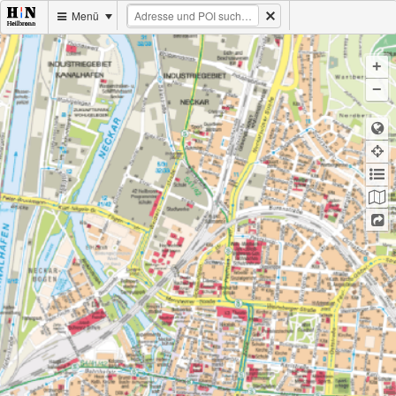
Menü
+
−