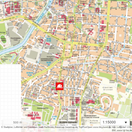
1:15000
500 m
i
© Stadtplan, Luftbilder und Geodaten: Stadt Heilbronn; Basemap: basemap.de; TopPlusOpen: www.bkg.bund.de; hist. Luftbilder: LGL-
BW, www.lgl-bw.de