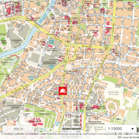
1:15000
500 m
i
© Stadtplan, Luftbilder und Geodaten: Stadt Heilbronn; Basemap: basemap.de; TopPlusOpen: www.bkg.bund.de; hist. Luftbilder: LGL-
BW, www.lgl-bw.de