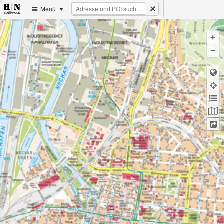
Menü
+
−