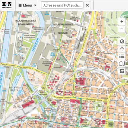
Menü
+
−