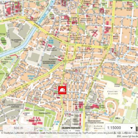
1:15000
500 m
i
© Stadtplan, Luftbilder und Geodaten: Stadt Heilbronn; Basemap: basemap.de; TopPlusOpen: www.bkg.bund.de; hist. Luftbilder: LGL-
BW, www.lgl-bw.de