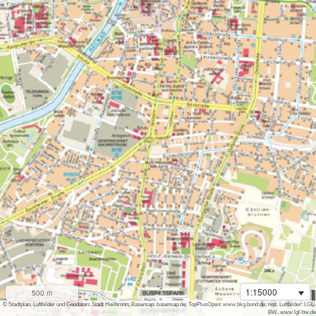
1:15000
500 m
i
© Stadtplan, Luftbilder und Geodaten: Stadt Heilbronn; Basemap: basemap.de; TopPlusOpen: www.bkg.bund.de; hist. Luftbilder: LGL-
BW, www.lgl-bw.de