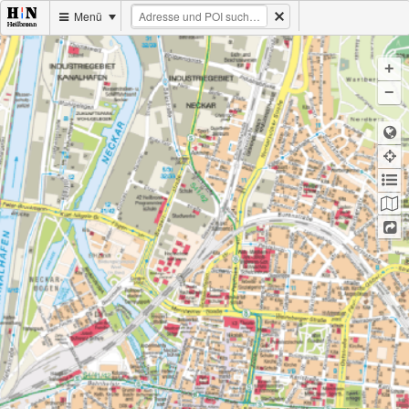
Menü
+
−