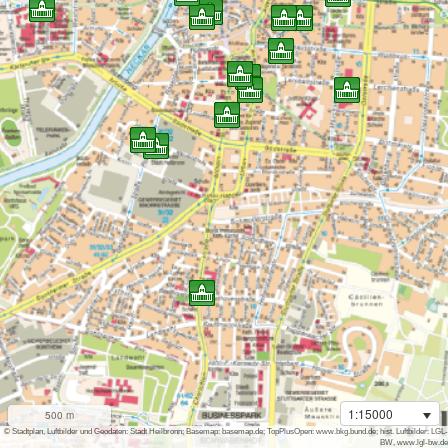
1:15000
500 m
i
© Stadtplan, Luftbilder und Geodaten: Stadt Heilbronn; Basemap: basemap.de; TopPlusOpen: www.bkg.bund.de; hist. Luftbilder: LGL-
BW, www.lgl-bw.de