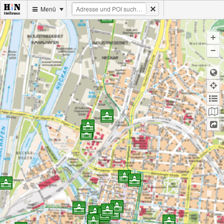
Menü
+
−