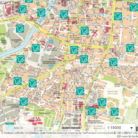
1:15000
500 m
i
© Stadtplan, Luftbilder und Geodaten: Stadt Heilbronn; Basemap: basemap.de; TopPlusOpen: www.bkg.bund.de; hist. Luftbilder: LGL-
BW, www.lgl-bw.de