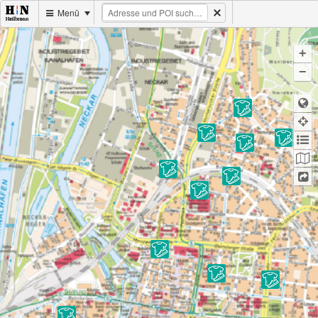
Menü
+
−