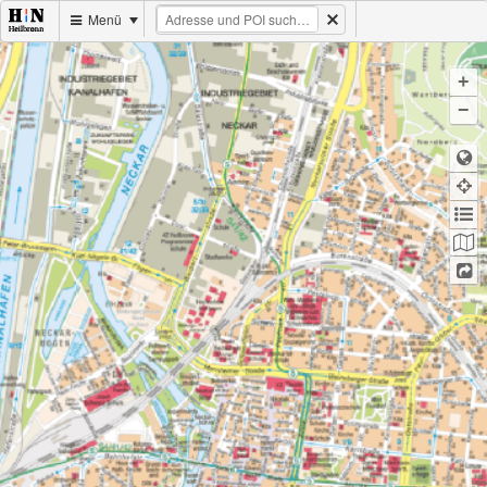
Menü
+
−