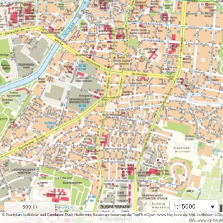
1:15000
500 m
i
© Stadtplan, Luftbilder und Geodaten: Stadt Heilbronn; Basemap: basemap.de; TopPlusOpen: www.bkg.bund.de; hist. Luftbilder: LGL-
BW, www.lgl-bw.de