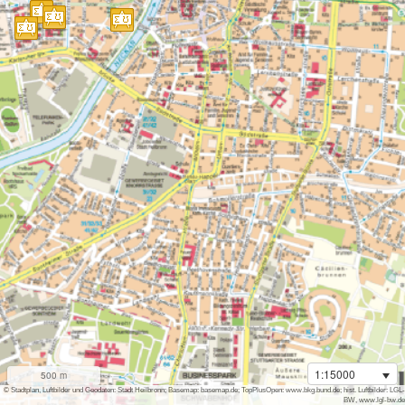
1:15000
500 m
i
© Stadtplan, Luftbilder und Geodaten: Stadt Heilbronn; Basemap: basemap.de; TopPlusOpen: www.bkg.bund.de; hist. Luftbilder: LGL-
BW, www.lgl-bw.de