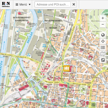
Menü
+
−