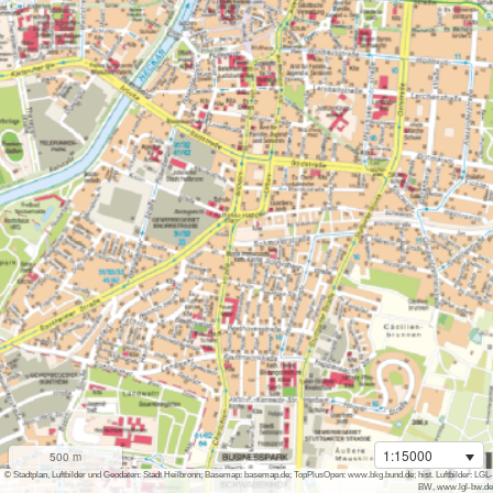
1:15000
500 m
i
© Stadtplan, Luftbilder und Geodaten: Stadt Heilbronn; Basemap: basemap.de; TopPlusOpen: www.bkg.bund.de; hist. Luftbilder: LGL-
BW, www.lgl-bw.de