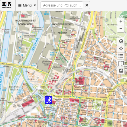
Menü
+
−