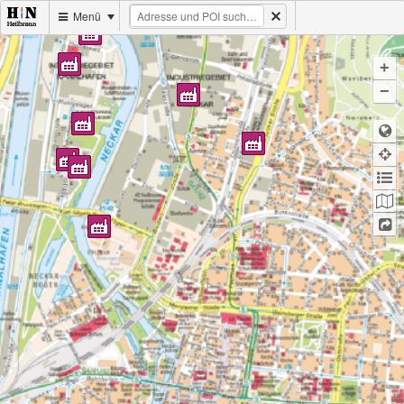
Menü
+
−