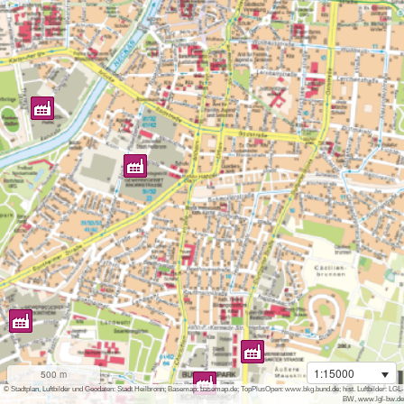
1:15000
500 m
i
© Stadtplan, Luftbilder und Geodaten: Stadt Heilbronn; Basemap: basemap.de; TopPlusOpen: www.bkg.bund.de; hist. Luftbilder: LGL-
BW, www.lgl-bw.de