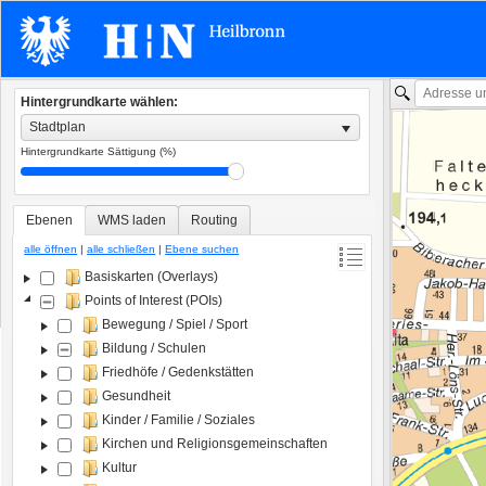
Hintergrundkarte wählen:
Stadtplan
Hintergrundkarte Sättigung (%)
Ebenen
WMS laden
Routing
alle öffnen
|
alle schließen
|
Ebene suchen
Basiskarten (Overlays)
Points of Interest (POIs)
Bewegung / Spiel / Sport
Bildung / Schulen
Friedhöfe / Gedenkstätten
Gesundheit
Kinder / Familie / Soziales
Kirchen und Religionsgemeinschaften
Kultur