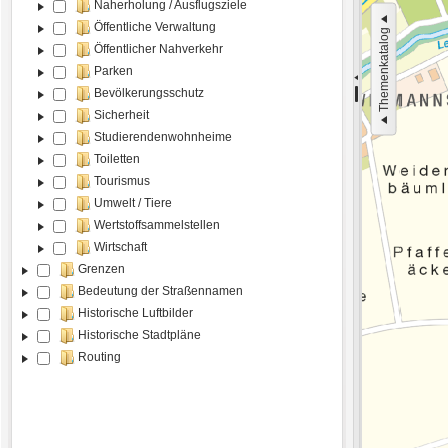
Naherholung / Ausflugsziele
Öffentliche Verwaltung
Themenkatalog
Öffentlicher Nahverkehr
Parken
Bevölkerungsschutz
Sicherheit
Studierendenwohnheime
Toiletten
Tourismus
Umwelt / Tiere
Wertstoffsammelstellen
Wirtschaft
Grenzen
Bedeutung der Straßennamen
Historische Luftbilder
Historische Stadtpläne
Routing