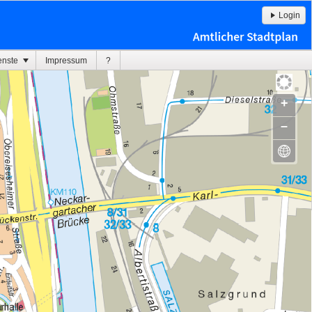
Login
enste
Impressum
?
+
–