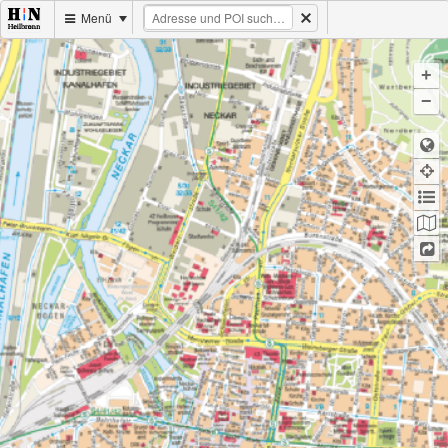
Menü
+
−