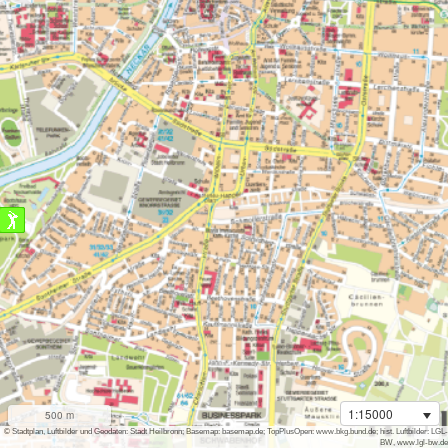
1:15000
500 m
i
© Stadtplan, Luftbilder und Geodaten: Stadt Heilbronn; Basemap: basemap.de; TopPlusOpen: www.bkg.bund.de; hist. Luftbilder: LGL-
BW, www.lgl-bw.de