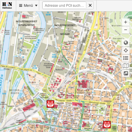
Menü
+
−