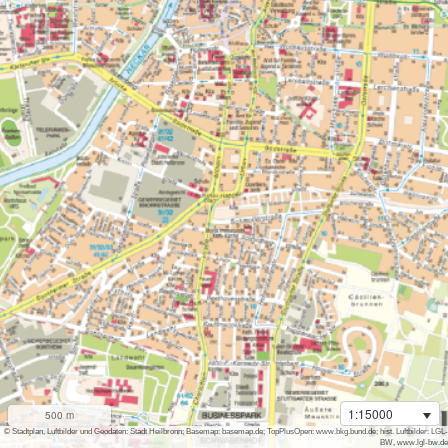
1:15000
500 m
i
© Stadtplan, Luftbilder und Geodaten: Stadt Heilbronn; Basemap: basemap.de; TopPlusOpen: www.bkg.bund.de; hist. Luftbilder: LGL-
BW, www.lgl-bw.de