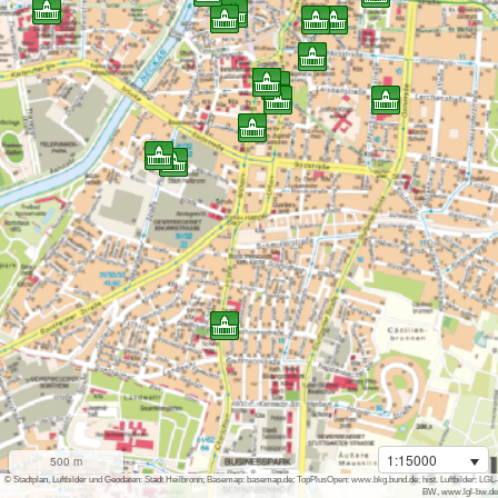
1:15000
500 m
i
© Stadtplan, Luftbilder und Geodaten: Stadt Heilbronn; Basemap: basemap.de; TopPlusOpen: www.bkg.bund.de; hist. Luftbilder: LGL-
BW, www.lgl-bw.de