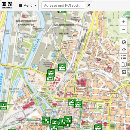
Menü
+
−