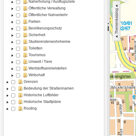
Naherholung / Ausflugsziele
Öffentliche Verwaltung
Themenkatalog
Öffentlicher Nahverkehr
Parken
Bevölkerungsschutz
Sicherheit
Studierendenwohnheime
Toiletten
Tourismus
Umwelt / Tiere
Wertstoffsammelstellen
Wirtschaft
Grenzen
Bedeutung der Straßennamen
Historische Luftbilder
Historische Stadtpläne
Routing