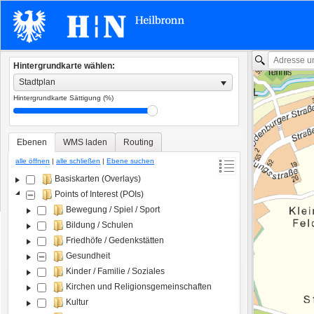
Hintergrundkarte wählen:
Stadtplan
Hintergrundkarte Sättigung (%)
Ebenen
WMS laden
Routing
alle öffnen
|
alle schließen
|
Ebene suchen
Basiskarten (Overlays)
Points of Interest (POIs)
Bewegung / Spiel / Sport
Bildung / Schulen
Friedhöfe / Gedenkstätten
Gesundheit
Kinder / Familie / Soziales
Kirchen und Religionsgemeinschaften
Kultur