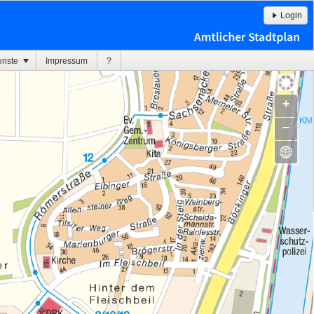
Login
enste
Impressum
?
+
–