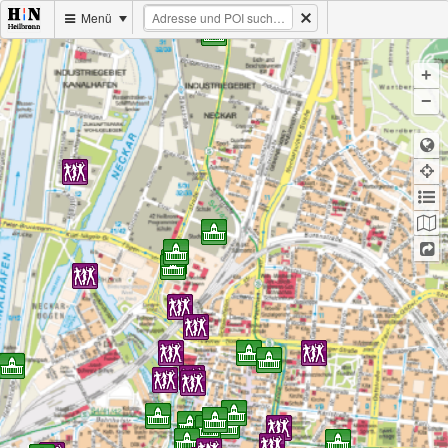
Menü
+
−