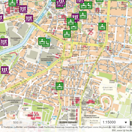
1:15000
500 m
i
© Stadtplan, Luftbilder und Geodaten: Stadt Heilbronn; Basemap: basemap.de; TopPlusOpen: www.bkg.bund.de; hist. Luftbilder: LGL-
BW, www.lgl-bw.de