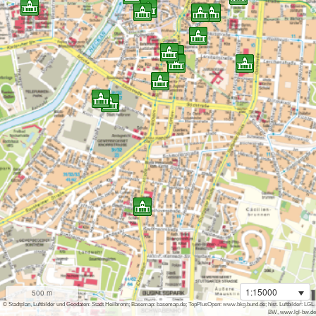
1:15000
500 m
i
© Stadtplan, Luftbilder und Geodaten: Stadt Heilbronn; Basemap: basemap.de; TopPlusOpen: www.bkg.bund.de; hist. Luftbilder: LGL-
BW, www.lgl-bw.de