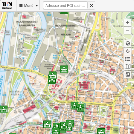
Menü
+
−