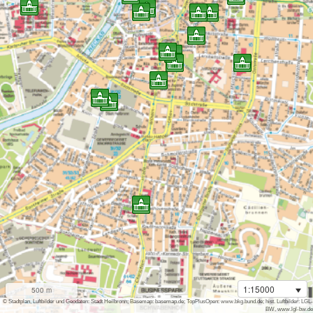
1:15000
500 m
i
© Stadtplan, Luftbilder und Geodaten: Stadt Heilbronn; Basemap: basemap.de; TopPlusOpen: www.bkg.bund.de; hist. Luftbilder: LGL-
BW, www.lgl-bw.de