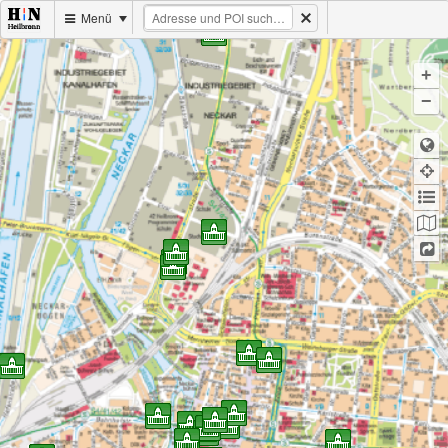
Menü
+
−