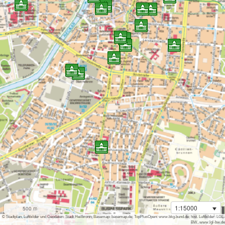
1:15000
500 m
i
© Stadtplan, Luftbilder und Geodaten: Stadt Heilbronn; Basemap: basemap.de; TopPlusOpen: www.bkg.bund.de; hist. Luftbilder: LGL-
BW, www.lgl-bw.de