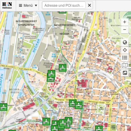
Menü
+
−