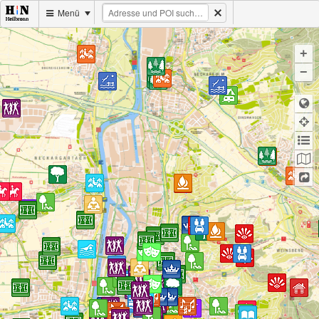
Menü
+
−