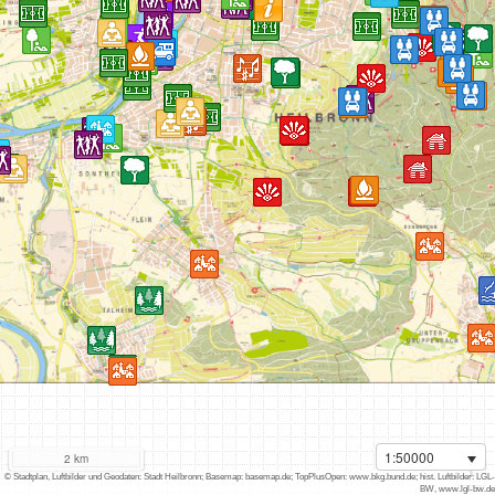
1:50000
2 km
i
© Stadtplan, Luftbilder und Geodaten: Stadt Heilbronn; Basemap: basemap.de; TopPlusOpen: www.bkg.bund.de; hist. Luftbilder: LGL-
BW, www.lgl-bw.de