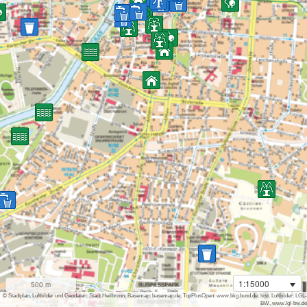
1:15000
500 m
i
© Stadtplan, Luftbilder und Geodaten: Stadt Heilbronn; Basemap: basemap.de; TopPlusOpen: www.bkg.bund.de; hist. Luftbilder: LGL-
BW, www.lgl-bw.de