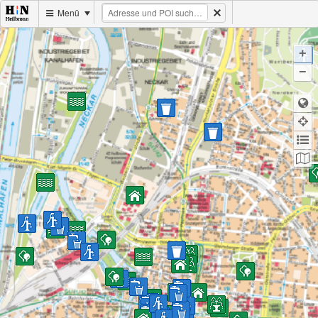
Menü
+
−