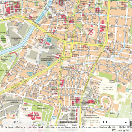
1:15000
500 m
i
© Stadtplan, Luftbilder und Geodaten: Stadt Heilbronn; Basemap: basemap.de; TopPlusOpen: www.bkg.bund.de; hist. Luftbilder: LGL-
BW, www.lgl-bw.de