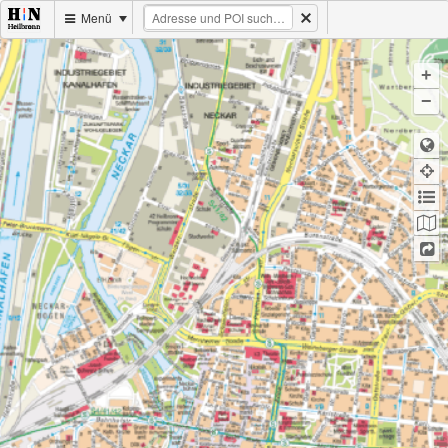
Menü
+
−